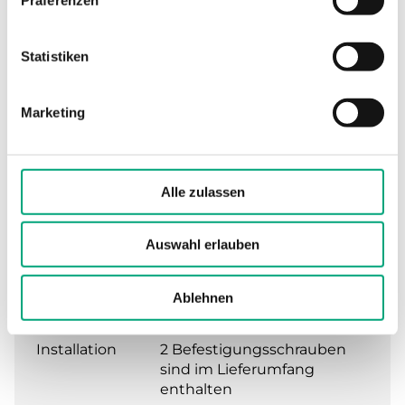
TECHNISCHE DATEN
Statistiken
Marketing
Technische Daten
Alle zulassen
Technische Daten für Ersatzclip für TG-
DHW1
Auswahl erlauben
Montage
Unterhalb des TG-DHW3
Ablehnen
Gehäuses
Installation
2 Befestigungsschrauben
sind im Lieferumfang
enthalten