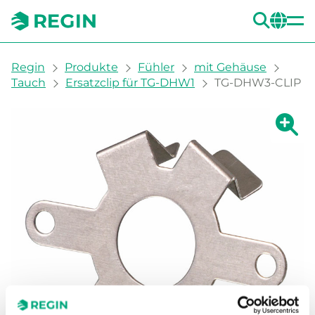
SUC
CH
You are here:
Regin
Produkte
Fühler
mit Gehäuse
Tauch
Ersatzclip für TG-DHW1
TG-DHW3-CLIP
Zeige g
Ze