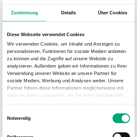
Zustimmung
Details
Über Cookies
Diese Webseite verwendet Cookies
Wir verwenden Cookies, um Inhalte und Anzeigen zu
personalisieren, Funktionen für soziale Medien anbieten
zu können und die Zugriffe auf unsere Website zu
analysieren. Außerdem geben wir Informationen zu Ihrer
Verwendung unserer Website an unsere Partner für
REGIN
soziale Medien, Werbung und Analysen weiter. Unsere
TG-DHW3-CLIP
Partner führen diese Informationen möglicherweise mit
Ersatzclip für TG-DHW1
weiteren Daten zusammen, die Sie ihnen bereitgestellt
haben oder die sie im Rahmen Ihrer Nutzung der Dienste
Befestigungsclip zum Arretieren eines TG-IH3 an
gesammelt haben.
Einwilligungsauswahl
einer TG-DHW1-Schutzhülse
Notwendig
Präferenzen