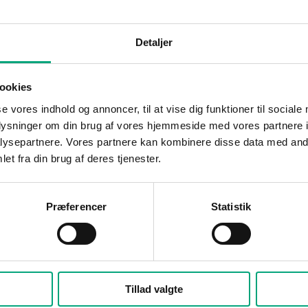
Detaljer
Passive
ookies
No
se vores indhold og annoncer, til at vise dig funktioner til sociale
oplysninger om din brug af vores hjemmeside med vores partnere i
2.5 m
ysepartnere. Vores partnere kan kombinere disse data med andr
et fra din brug af deres tjenester.
-50…110 °C
Præferencer
Statistik
PT1000
DIN Class B: ±(0.3 + .005 |T|°C)
1000 Ω/0°C
Tillad valgte