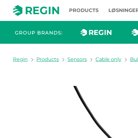
PRODUCTS
LØSNINGE
You are here:
Regin
Products
Sensors
Cable only
Bu