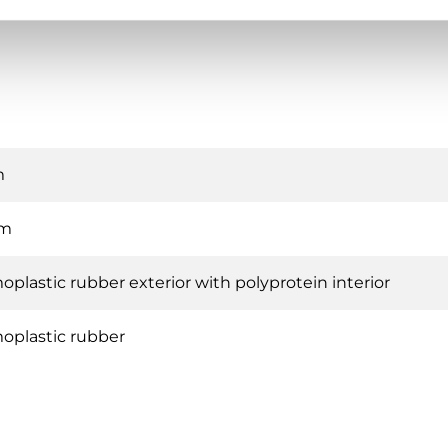
m
mm
plastic rubber exterior with polyprotein interior
oplastic rubber