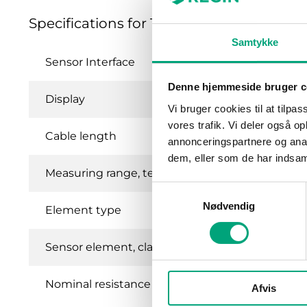
Specifications for TG-G2/PT1000-2.5
Samtykke
Sensor Interface
Denne hjemmeside bruger c
Display
Vi bruger cookies til at tilpas
vores trafik. Vi deler også 
Cable length
annonceringspartnere og anal
dem, eller som de har indsaml
Measuring range, temp
Samtykkevalg
Nødvendig
Element type
Sensor element, class
Nominal resistance
Afvis