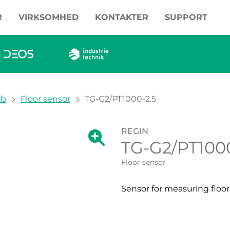
R
VIRKSOMHED
KONTAKTER
SUPPORT
lb
Floor sensor
TG-G2/PT1000-2.5
REGIN
Show large version of the image.
TG-G2/PT1000
Show large vers
Floor sensor
Sensor for measuring floo