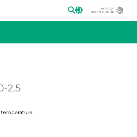
SEARCH
CHANGE MAR
-2.5
ion of the image.
r temperature.